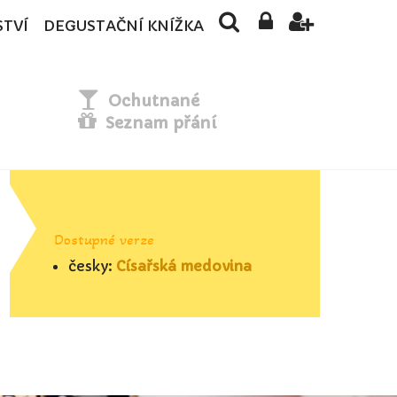
STVÍ
DEGUSTAČNÍ KNÍŽKA
Ochutnané
Seznam přání
Dostupné verze
česky:
Císařská medovina