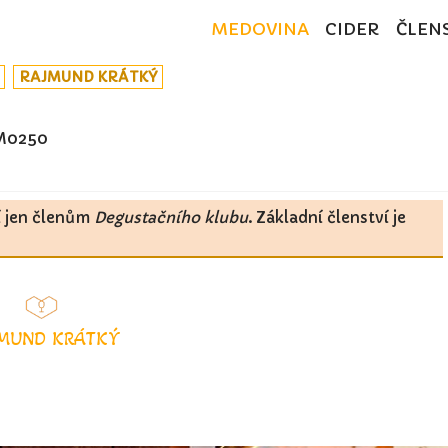
MEDOVINA
CIDER
ČLEN
RAJMUND KRÁTKÝ
M0250
í jen členům
Degustačního klubu
. Základní členství je
MUND KRÁTKÝ