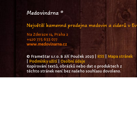
Medovinárna ®
Největší kamenná prodejna medovin a ciderů v E
Na Zderaze 14, Praha 2
+420 775 633 077
www.medovinarna.cz
© FrameStar s.r.o. & Jiří Pouček 2023 |
RSS
|
Mapa stránek
|
Podmínky užití
|
Osobní údaje
Kopírování textů, obrázků nebo dat o produktech z
těchto stránek není bez našeho souhlasu dovoleno.