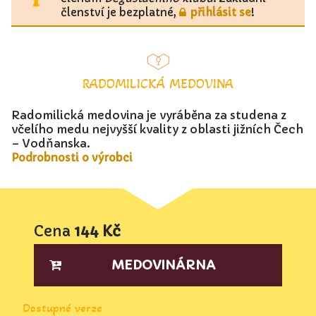
členství je bezplatné,
přihlásit se
!
RADOMILICKÁ MEDOVINA
Radomilická medovina je vyráběna za studena z
včelího medu nejvyšší kvality z oblasti jižních Čech
– Vodňanska.
Podrobnosti o výrobci
Cena
144 Kč
MEDOVINÁRNA
Dostupné verze