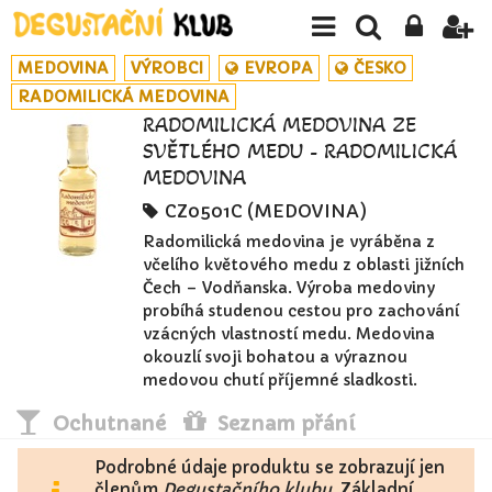
MEDOVINA
VÝROBCI
EVROPA
ČESKO
RADOMILICKÁ MEDOVINA
RADOMILICKÁ MEDOVINA ZE
SVĚTLÉHO MEDU - RADOMILICKÁ
MEDOVINA
CZ0501C (MEDOVINA)
Radomilická medovina je vyráběna z
včelího květového medu z oblasti jižních
Čech – Vodňanska. Výroba medoviny
probíhá studenou cestou pro zachování
vzácných vlastností medu. Medovina
okouzlí svoji bohatou a výraznou
medovou chutí příjemné sladkosti.
Ochutnané
Seznam přání
Podrobné údaje produktu se zobrazují jen
členům
Degustačního klubu
. Základní