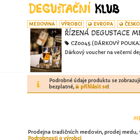
MEDOVINA
VÝROBCI
EVROPA
ČESKO
ŘÍZENÁ DEGUSTACE M
CZ0045 (DÁRKOVÝ POUKA
Dárkový voucher na večerní de
Podrobné údaje produktu se zobrazuj
bezplatné,
přihlásit se
!
M
Prodejna tradičních medovin, prodej medu,
Podrobnosti o výrobci