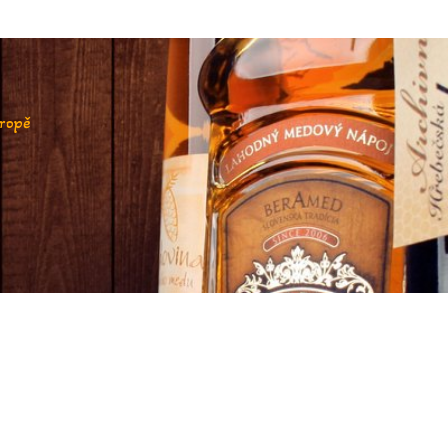
vropě