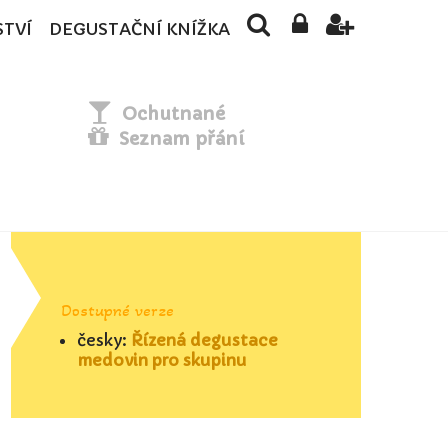
STVÍ
DEGUSTAČNÍ KNÍŽKA
Ochutnané
Seznam přání
Dostupné verze
česky:
Řízená degustace
medovin pro skupinu