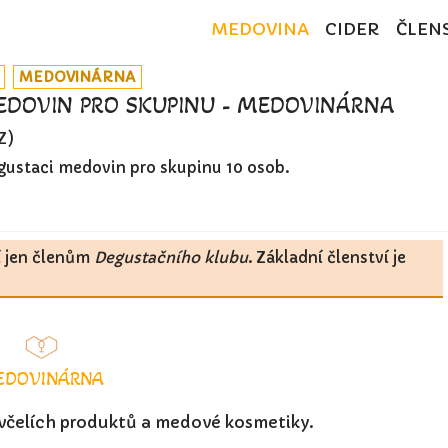
MEDOVINA
CIDER
ČLEN
MEDOVINÁRNA
EDOVIN PRO SKUPINU - MEDOVINÁRNA
Z)
gustaci medovin pro skupinu 10 osob.
í jen členům
Degustačního klubu
. Základní členství je
EDOVINÁRNA
 včelích produktů a medové kosmetiky.