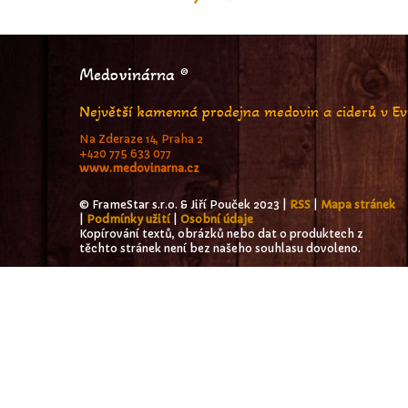
Medovinárna ®
Největší kamenná prodejna medovin a ciderů v E
Na Zderaze 14, Praha 2
+420 775 633 077
www.medovinarna.cz
© FrameStar s.r.o. & Jiří Pouček 2023 |
RSS
|
Mapa stránek
|
Podmínky užití
|
Osobní údaje
Kopírování textů, obrázků nebo dat o produktech z
těchto stránek není bez našeho souhlasu dovoleno.