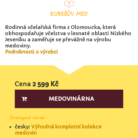
KUBEŠŮV MED
Rodinná včelařská firma z Olomoucka, která
obhospodařuje včelstva v lesnaté oblasti Nízkého
Jeseníku a zaměřuje se převážně na výrobu
medoviny.
Podrobnosti o výrobci
Cena
2 599 Kč
MEDOVINÁRNA
Dostupné verze
česky:
Výhodná kompletní kolekce
medovin