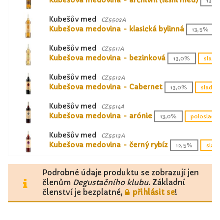
Kubešova medovina - archívní (lesní med)
13,5
Kubešův med
CZ5502A
Kubešova medovina - klasická bylinná
13,5%
Kubešův med
CZ5511A
Kubešova medovina - bezinková
13,0%
sladk
Kubešův med
CZ5512A
Kubešova medovina - Cabernet
13,0%
sladká
Kubešův med
CZ5514A
Kubešova medovina - arónie
13,0%
polosladk
Kubešův med
CZ5513A
Kubešova medovina - černý rybíz
12,5%
slad
Podrobné údaje produktu se zobrazují jen
členům
Degustačního klubu
. Základní
členství je bezplatné,
přihlásit se
!