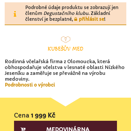
Podrobné údaje produktu se zobrazují jen
členům
Degustačního klubu
. Základní
členství je bezplatné,
přihlásit se
!
KUBEŠŮV MED
Rodinná včelařská firma z Olomoucka, která
obhospodařuje včelstva v lesnaté oblasti Nízkého
Jeseníku a zaměřuje se převážně na výrobu
medoviny.
Podrobnosti o výrobci
Cena
1 999 Kč
MEDOVINÁRNA