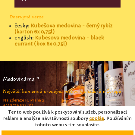
Dostupné verze
česky:
Kubešova medovina - černý rybíz
(karton 6x 0,75l)
english:
Kubesova medovina - black
currant (box 6x 0,75l)
Medovinárna ®
Největší kamenná prodejna medovin a ciderů v Evropě
Na Zderaze 14, Praha 2
+420 775 633 077
www.medovinarna.cz
Tento web používá k poskytování služeb, personalizaci
reklam a analýze návštěvnosti soubory
cookie
. Používáním
tohoto webu s tím souhlasíte.
© FrameStar s.r.o. & Jiří Pouček 2023 |
RSS
|
Mapa stránek
|
Podmínky užití
|
Osobní údaje