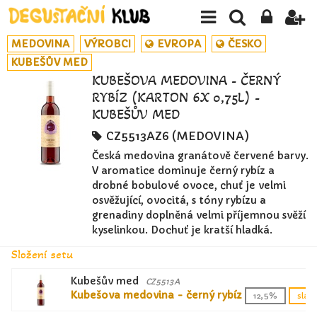
MEDOVINA
VÝROBCI
EVROPA
ČESKO
KUBEŠŮV MED
KUBEŠOVA MEDOVINA - ČERNÝ
RYBÍZ (KARTON 6X 0,75L) -
KUBEŠŮV MED
CZ5513AZ6 (MEDOVINA)
Česká medovina granátově červené barvy.
V aromatice dominuje černý rybíz a
drobné bobulové ovoce, chuť je velmi
osvěžující, ovocitá, s tóny rybízu a
grenadiny doplněná velmi příjemnou svěží
kyselinkou. Dochuť je kratší hladká.
Složení setu
Kubešův med
CZ5513A
Kubešova medovina - černý rybíz
12,5%
slad