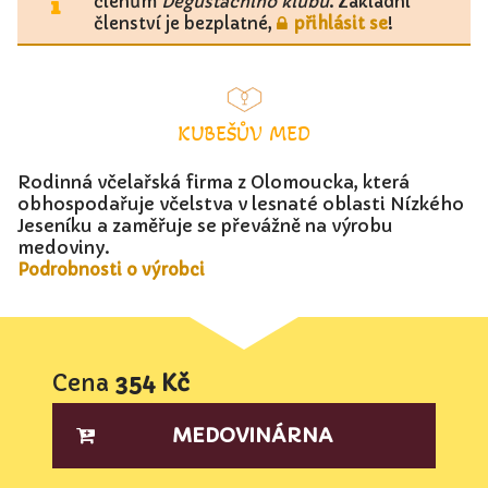
členům
Degustačního klubu
. Základní
členství je bezplatné,
přihlásit se
!
KUBEŠŮV MED
Rodinná včelařská firma z Olomoucka, která
obhospodařuje včelstva v lesnaté oblasti Nízkého
Jeseníku a zaměřuje se převážně na výrobu
medoviny.
Podrobnosti o výrobci
Cena
354 Kč
MEDOVINÁRNA