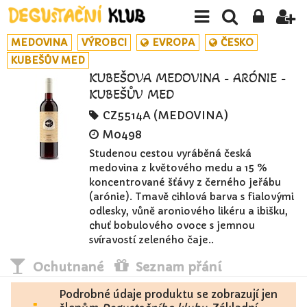
MEDOVINA
VÝROBCI
EVROPA
ČESKO
KUBEŠŮV MED
KUBEŠOVA MEDOVINA - ARÓNIE -
KUBEŠŮV MED
CZ5514A (MEDOVINA)
M0498
Studenou cestou vyráběná česká
medovina z květového medu a 15 %
koncentrované šťávy z černého jeřábu
(arónie). Tmavě cihlová barva s fialovými
odlesky, vůně aroniového likéru a ibišku,
chuť bobulového ovoce s jemnou
svíravostí zeleného čaje..
Ochutnané
Seznam přání
Podrobné údaje produktu se zobrazují jen