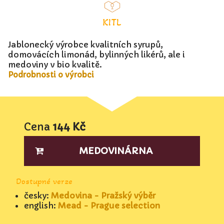
KITL
Jablonecký výrobce kvalitních syrupů,
domovácích limonád, bylinných likérů, ale i
medoviny v bio kvalitě.
Podrobnosti o výrobci
Cena
144 Kč
MEDOVINÁRNA
Dostupné verze
česky:
Medovina - Pražský výběr
english:
Mead - Prague selection