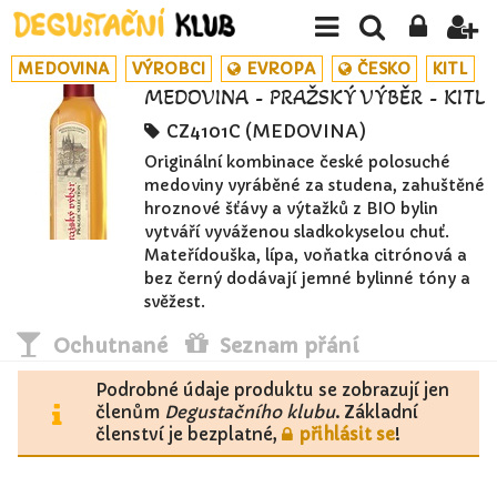
MEDOVINA
VÝROBCI
EVROPA
ČESKO
KITL
MEDOVINA - PRAŽSKÝ VÝBĚR - KITL
CZ4101C (MEDOVINA)
Originální kombinace české polosuché
medoviny vyráběné za studena, zahuštěné
hroznové šťávy a výtažků z BIO bylin
vytváří vyváženou sladkokyselou chuť.
Mateřídouška, lípa, voňatka citrónová a
bez černý dodávají jemné bylinné tóny a
svěžest.
Ochutnané
Seznam přání
Podrobné údaje produktu se zobrazují jen
členům
Degustačního klubu
. Základní
členství je bezplatné,
přihlásit se
!