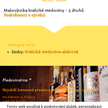
Malovýroba kralické medoviny - 5 druhů
Podrobnosti o výrobci
Dostupné verze
česky:
Kralická medovina akátová
Medovinárna ®
Největší kamenná prodejna medovin a ciderů v Evropě
Na Zderaze 14, Praha 2
+420 775 633 077
www.medovinarna.cz
Tento web používá k poskytování služeb, personalizaci