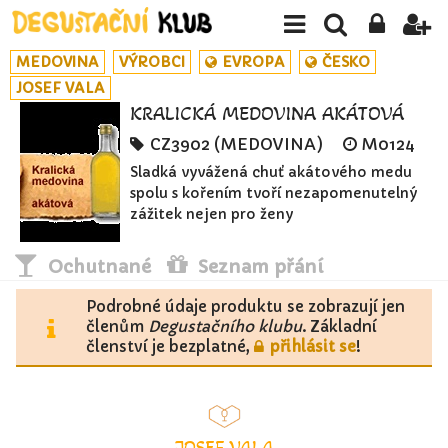
MEDOVINA
VÝROBCI
EVROPA
ČESKO
JOSEF VALA
KRALICKÁ MEDOVINA AKÁTOVÁ
CZ3902 (MEDOVINA)
M0124
Sladká vyvážená chuť akátového medu
spolu s kořením tvoří nezapomenutelný
zážitek nejen pro ženy
Ochutnané
Seznam přání
Podrobné údaje produktu se zobrazují jen
členům
Degustačního klubu
. Základní
členství je bezplatné,
přihlásit se
!
JOSEF VALA