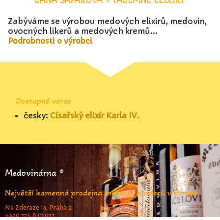
Zabýváme se výrobou medových elixirů, medovin,
ovocných likerů a medových kremů...
Podrobnosti o výrobci
Dostupné verze
česky:
Císařský elixír Karla IV.
Medovinárna ®
Největší kamenná prodejna medovin a ciderů v Evropě
Na Zderaze 14, Praha 2
+420 775 633 077