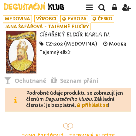
MEDOVINA
VÝROBCI
EVROPA
ČESKO
JANA ŠAFÁŘOVÁ - TAJEMNÉ ELIXÍRY
CÍSAŘSKÝ ELIXÍR KARLA IV.
CZ1303 (MEDOVINA)
M0053
Tajemný elixír
Ochutnané
Seznam přání
Podrobné údaje produktu se zobrazují jen
členům
Degustačního klubu
. Základní
členství je bezplatné,
přihlásit se
!
JANA ŠAFÁŘOVÁ - TAJEMNÉ ELIXÍRY