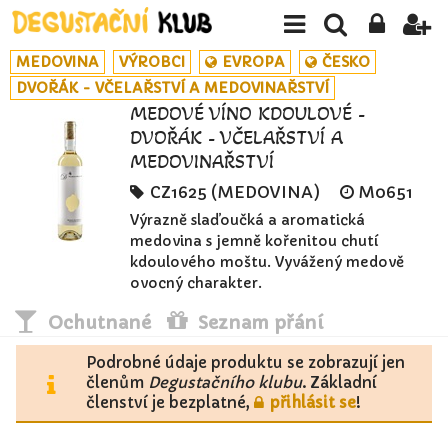
MEDOVINA
VÝROBCI
EVROPA
ČESKO
DVOŘÁK - VČELAŘSTVÍ A MEDOVINAŘSTVÍ
MEDOVÉ VÍNO KDOULOVÉ -
DVOŘÁK - VČELAŘSTVÍ A
MEDOVINAŘSTVÍ
CZ1625 (MEDOVINA)
M0651
Výrazně slaďoučká a aromatická
medovina s jemně kořenitou chutí
kdoulového moštu. Vyvážený medově
ovocný charakter.
Ochutnané
Seznam přání
Podrobné údaje produktu se zobrazují jen
členům
Degustačního klubu
. Základní
členství je bezplatné,
přihlásit se
!