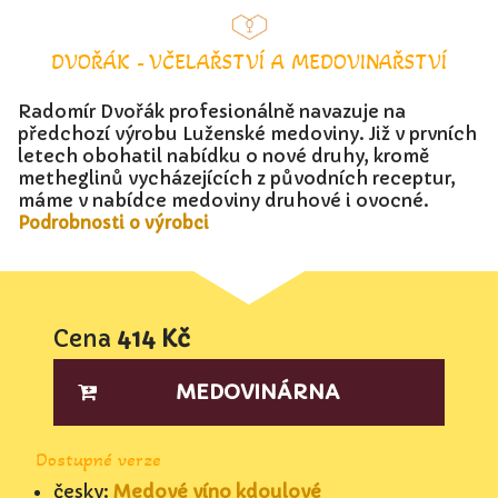
DVOŘÁK - VČELAŘSTVÍ A MEDOVINAŘSTVÍ
Radomír Dvořák profesionálně navazuje na
předchozí výrobu Luženské medoviny. Již v prvních
letech obohatil nabídku o nové druhy, kromě
metheglinů vycházejících z původních receptur,
máme v nabídce medoviny druhové i ovocné.
Podrobnosti o výrobci
Cena
414 Kč
MEDOVINÁRNA
Dostupné verze
česky:
Medové víno kdoulové