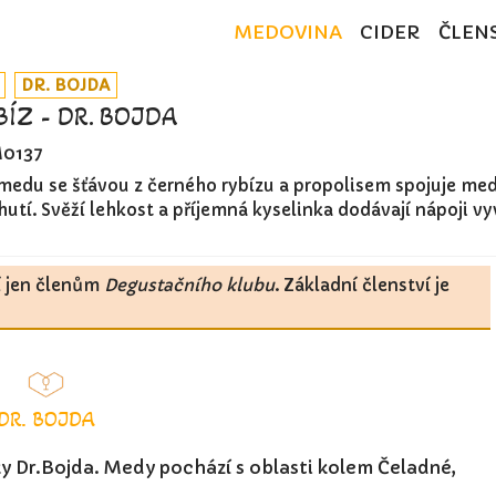
MEDOVINA
CIDER
ČLEN
DR. BOJDA
ÍZ - DR. BOJDA
0137
edu se šťávou z černého rybízu a propolisem spojuje me
utí. Svěží lehkost a příjemná kyselinka dodávají nápoji v
í jen členům
Degustačního klubu
. Základní členství je
DR. BOJDA
ky Dr.Bojda. Medy pochází s oblasti kolem Čeladné,