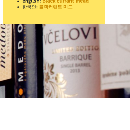
english:
Black currant mead
한국인:
블랙커런트 미드