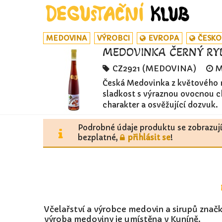
MEDOVINA
VÝROBCI
EVROPA
ČESKO
MEDOVINKA ČERNÝ RYB
CZ2921 (MEDOVINA)
M
Česká Medovinka z květového m
sladkost s výraznou ovocnou ch
charakter a osvěžující dozvuk.
Podrobné údaje produktu se zobrazuj
bezplatné,
přihlásit se
!
Včelařství a výrobce medovin a sirupů znač
výroba medoviny je umístěna v Kuníně.