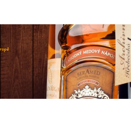
vropě