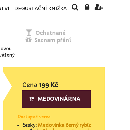
STVÍ
DEGUSTAČNÍ KNÍŽKA
Ochutnané
Seznam přání
dovou
yvážený
Cena
199 Kč
MEDOVINÁRNA
Dostupné verze
česky:
Medovinka černý rybíz