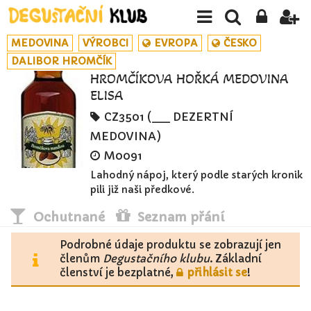
MEDOVINA
VÝROBCI
EVROPA
ČESKO
DALIBOR HROMČÍK
HROMČÍKOVA HOŘKÁ MEDOVINA
ELISA
CZ3501 (__ DEZERTNÍ
MEDOVINA)
M0091
Lahodný nápoj, který podle starých kronik
pili již naši předkové.
Ochutnané
Seznam přání
Podrobné údaje produktu se zobrazují jen
členům
Degustačního klubu
. Základní
členství je bezplatné,
přihlásit se
!