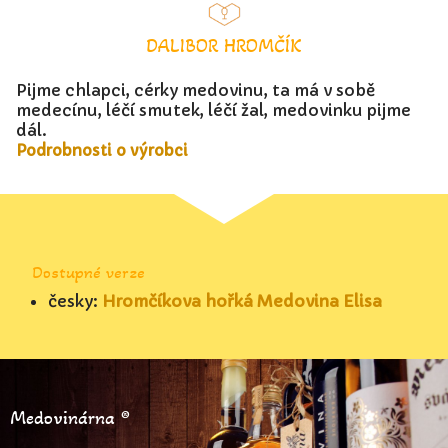
DALIBOR HROMČÍK
Pijme chlapci, cérky medovinu, ta má v sobě
medecínu, léčí smutek, léčí žal, medovinku pijme
dál.
Podrobnosti o výrobci
Dostupné verze
česky:
Hromčíkova hořká Medovina Elisa
Medovinárna ®