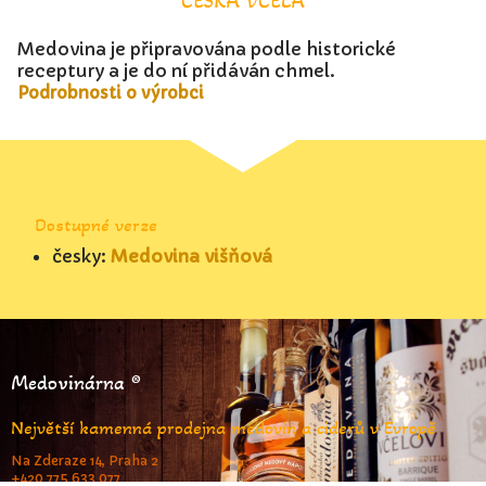
ČESKÁ VČELA
Medovina je připravována podle historické
receptury a je do ní přidáván chmel.
Podrobnosti o výrobci
Dostupné verze
česky:
Medovina višňová
Medovinárna ®
Největší kamenná prodejna medovin a ciderů v Evropě
Na Zderaze 14, Praha 2
+420 775 633 077