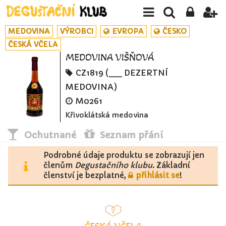
MEDOVINA
VÝROBCI
EVROPA
ČESKO
ČESKÁ VČELA
MEDOVINA VIŠŇOVÁ
CZ1819 (__ DEZERTNÍ
MEDOVINA)
M0261
Křivoklátská medovina
Ochutnané
Seznam přání
Podrobné údaje produktu se zobrazují jen
členům
Degustačního klubu
. Základní
členství je bezplatné,
přihlásit se
!