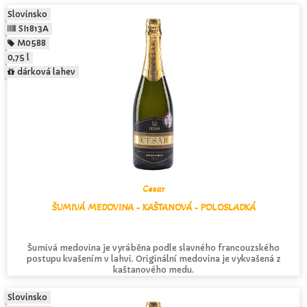
Slovinsko
SI1813A
M0588
0,75 l
dárková lahev
Cesar
ŠUMIVÁ MEDOVINA - KAŠTANOVÁ - POLOSLADKÁ
Šumivá medovina je vyráběna podle slavného francouzského
postupu kvašením v lahvi. Originální medovina je vykvašená z
kaštanového medu.
Slovinsko