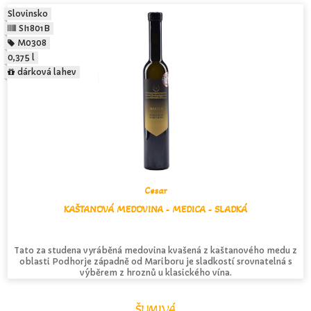
Slovinsko
SI1801B
M0308
0,375 l
dárková lahev
Cesar
KAŠTANOVÁ MEDOVINA - MEDICA - SLADKÁ
Tato za studena vyráběná medovina kvašená z kaštanového medu z
oblasti Podhorje západně od Mariboru je sladkostí srovnatelná s
výběrem z hroznů u klasického vína.
ŠUMIVÁ