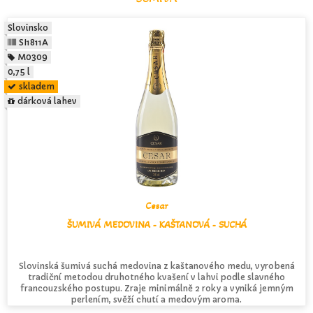
Slovinsko
SI1811A
M0309
0,75 l
skladem
dárková lahev
Cesar
ŠUMIVÁ MEDOVINA - KAŠTANOVÁ - SUCHÁ
Slovinská šumivá suchá medovina z kaštanového medu, vyrobená
tradiční metodou druhotného kvašení v lahvi podle slavného
francouzského postupu. Zraje minimálně 2 roky a vyniká jemným
perlením, svěží chutí a medovým aroma.