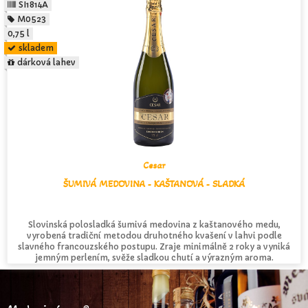
SI1814A
M0523
0,75 l
skladem
dárková lahev
Cesar
ŠUMIVÁ MEDOVINA - KAŠTANOVÁ - SLADKÁ
Slovinská polosladká šumivá medovina z kaštanového medu,
vyrobená tradiční metodou druhotného kvašení v lahvi podle
slavného francouzského postupu. Zraje minimálně 2 roky a vyniká
jemným perlením, svěže sladkou chutí a výrazným aroma.