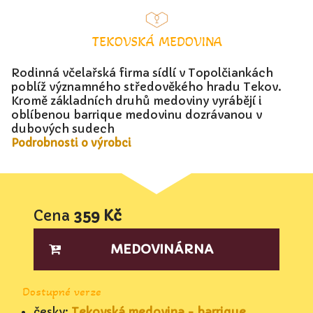
TEKOVSKÁ MEDOVINA
Rodinná včelařská firma sídlí v Topolčiankách
poblíž významného středověkého hradu Tekov.
Kromě základních druhů medoviny vyrábějí i
oblíbenou barrique medovinu dozrávanou v
dubových sudech
Podrobnosti o výrobci
Cena
359 Kč
MEDOVINÁRNA
Dostupné verze
česky:
Tekovská medovina - barrique