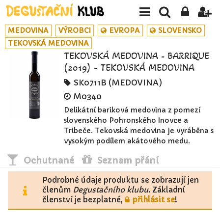
MEDOVINA
VÝROBCI
EVROPA
SLOVENSKO
TEKOVSKÁ MEDOVINA
TEKOVSKÁ MEDOVINA - BARRIQUE
(2019) - TEKOVSKÁ MEDOVINA
SK0711B (MEDOVINA)
M0340
Delikátní bariková medovina z pomezí
slovenského Pohronského Inovce a
Tribeče. Tekovská medovina je vyráběna s
vysokým podílem akátového medu.
Ochutnané
Seznam přání
Podrobné údaje produktu se zobrazují jen
členům
Degustačního klubu
. Základní
členství je bezplatné,
přihlásit se
!