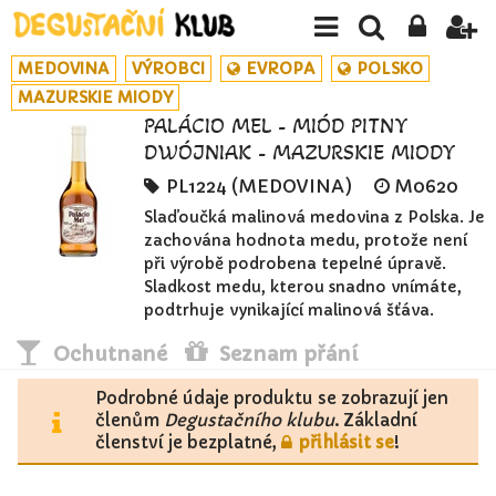
MEDOVINA
VÝROBCI
EVROPA
POLSKO
MAZURSKIE MIODY
PALÁCIO MEL - MIÓD PITNY
DWÓJNIAK - MAZURSKIE MIODY
PL1224 (MEDOVINA)
M0620
Slaďoučká malinová medovina z Polska. Je
zachována hodnota medu, protože není
při výrobě podrobena tepelné úpravě.
Sladkost medu, kterou snadno vnímáte,
podtrhuje vynikající malinová šťáva.
Ochutnané
Seznam přání
Podrobné údaje produktu se zobrazují jen
členům
Degustačního klubu
. Základní
členství je bezplatné,
přihlásit se
!