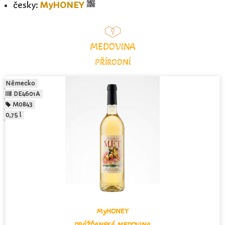
česky:
MyHONEY
MEDOVINA
PŘÍRODNÍ
Německo
DE4601A
M0843
0,75 l
MyHONEY
DRÁŽĎANSKÁ MEDOVINA