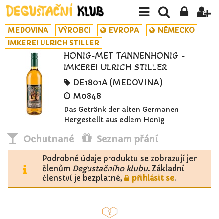
MEDOVINA
VÝROBCI
EVROPA
NĚMECKO
IMKEREI ULRICH STILLER
HONIG-MET TANNENHONIG -
IMKEREI ULRICH STILLER
DE1801A (MEDOVINA)
M0848
Das Getränk der alten Germanen
Hergestellt aus edlem Honig
Ochutnané
Seznam přání
Podrobné údaje produktu se zobrazují jen
členům
Degustačního klubu
. Základní
členství je bezplatné,
přihlásit se
!