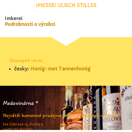
IMKEREI ULRICH STILLER
Imkerei
Podrobnosti o výrobci
Dostupné verze
česky:
Honig-met Tannenhonig
Medovinárna ®
Největší kamenná prodejna medovin a ciderů v Evropě
Na Zderaze 14, Praha 2
+420 775 633 077