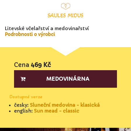
SAULĖS MIDUS
Litevské včelařství a medovinařství
Podrobnosti o výrobci
Cena
469 Kč
MEDOVINÁRNA
Dostupné verze
česky:
Sluneční medovina - klasická
english:
Sun mead - classic