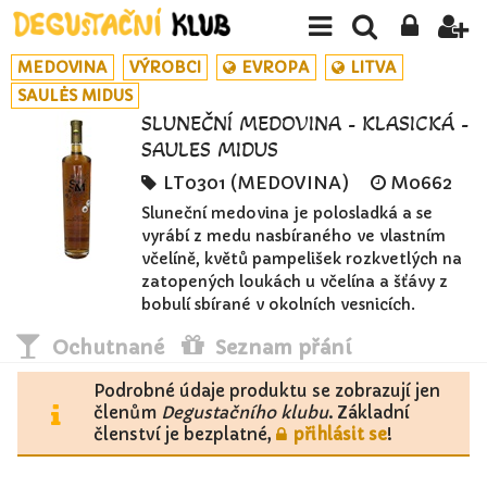
MEDOVINA
VÝROBCI
EVROPA
LITVA
SAULĖS MIDUS
SLUNEČNÍ MEDOVINA - KLASICKÁ -
SAULĖS MIDUS
LT0301 (MEDOVINA)
M0662
Sluneční medovina je polosladká a se
vyrábí z medu nasbíraného ve vlastním
včelíně, květů pampelišek rozkvetlých na
zatopených loukách u včelína a šťávy z
bobulí sbírané v okolních vesnicích.
Ochutnané
Seznam přání
Podrobné údaje produktu se zobrazují jen
členům
Degustačního klubu
. Základní
členství je bezplatné,
přihlásit se
!