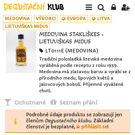
MEDOVINA
VÝROBCI
EVROPA
LITVA
LIETUVIŠKAS MIDUS
MEDOVINA STAKLIŠKĖS -
LIETUVIŠKAS MIDUS
LT0111E (MEDOVINA)
Tradiční polosladká litevská medovina
vyráběná podle receptu z roku 1959.
Medovina má zlatavou barvu a vyrábí se z
přírodního medu, lipových květů a
jalovcových bobulí. Příjemně vyvážené
chuti.
Ochutnané
Seznam přání
Podrobné údaje produktu se zobrazují jen
členům
Degustačního klubu
. Základní
členství je bezplatné,
přihlásit se
!