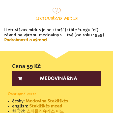
LIETUVIŠKAS MIDUS
Lietuviškas midus je nejstarší (stále fungující)
závod na výrobu medoviny v Litvě (od roku 1959)
Podrobnosti o výrobci
Cena
59 Kč
MEDOVINÁRNA
Dostupné verze
česky:
Medovina Stakliškės
english:
Stakliškės mead
한국인:
스타클리슈케스 미드