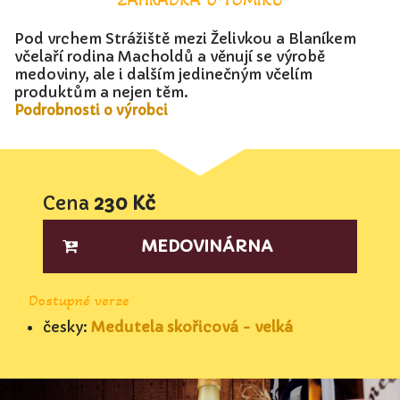
Pod vrchem Strážiště mezi Želivkou a Blaníkem
včelaří rodina Macholdů a věnují se výrobě
medoviny, ale i dalším jedinečným včelím
produktům a nejen těm.
Podrobnosti o výrobci
Cena
230 Kč
MEDOVINÁRNA
Dostupné verze
česky:
Medutela skořicová - velká