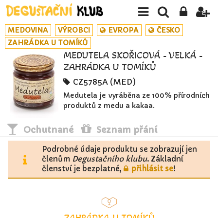
MEDOVINA
VÝROBCI
EVROPA
ČESKO
ZAHRÁDKA U TOMÍKŮ
MEDUTELA SKOŘICOVÁ - VELKÁ -
ZAHRÁDKA U TOMÍKŮ
CZ5785A (MED)
Medutela je vyráběna ze 100% přírodních
produktů z medu a kakaa.
Ochutnané
Seznam přání
Podrobné údaje produktu se zobrazují jen
členům
Degustačního klubu
. Základní
členství je bezplatné,
přihlásit se
!
ZAHRÁDKA U TOMÍKŮ