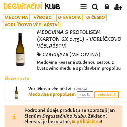
MEDOVINA
VÝROBCI
EVROPA
ČESKO
VORLÍČKOVO VČELAŘSTVÍ
MEDOVINA S PROPOLISEM
(KARTON 6X 0,75L) - VORLÍČKOVO
VČELAŘSTVÍ
CZ8104AZ6 (MEDOVINA)
Medovina kvašená studenou cestou z
květového medu a s přídavkem propolisu
Složení setu
Vorlíčkovo včelařství
CZ8104A
Medovina s propolisem
12,0%
polosladká
Podrobné údaje produktu se zobrazují jen
členům
Degustačního klubu
. Základní
členství je bezplatné,
přihlásit se
!