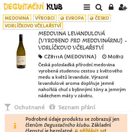
MEDOVINA
VÝROBCI
EVROPA
ČESKO
VORLÍČKOVO VČELAŘSTVÍ
MEDOVINA LEVANDULOVÁ
(VYROBENO PRO MEDOVINÁRNU) -
VORLÍČKOVO VČELAŘSTVÍ
CZ8111A (MEDOVINA)
M0812
Česká polosladká přírodní medovina
vyrobená studenou cestou z květového
medu a květů levandule. Výrazné
levandulové aroma doplňuje jemně
nahořklá chuť s bylinnými tóny a jemným
nádechem máty v závěru.
Ochutnané
Seznam přání
Podrobné údaje produktu se zobrazují jen
členům
Degustačního klubu
. Základní
členství je bezplatné,
přihlásit se
!