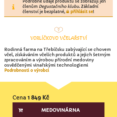
Podrobné údaje produktu se zobrazují jen
členům
Degustačního klubu
. Základní
členství je bezplatné,
přihlásit se
!
VORLÍČKOVO VČELAŘSTVÍ
Rodinná farma na Třebíčsku zabývající se chovem
včel, získáváním včelích produktů a jejich šetrným
zpracováním a výrobou přírodní medoviny
osvědčenými vinařskými technologiemi
Podrobnosti o výrobci
Cena
1 849 Kč
MEDOVINÁRNA