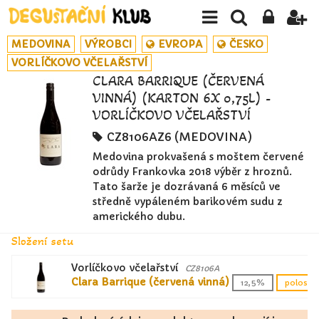
MEDOVINA
VÝROBCI
EVROPA
ČESKO
VORLÍČKOVO VČELAŘSTVÍ
CLARA BARRIQUE (ČERVENÁ
VINNÁ) (KARTON 6X 0,75L) -
VORLÍČKOVO VČELAŘSTVÍ
CZ8106AZ6 (MEDOVINA)
Medovina prokvašená s moštem červené
odrůdy Frankovka 2018 výběr z hroznů.
Tato šarže je dozrávaná 6 měsíců ve
středně vypáleném barikovém sudu z
amerického dubu.
Složení setu
Vorlíčkovo včelařství
CZ8106A
Clara Barrique (červená vinná)
12,5%
polosuc