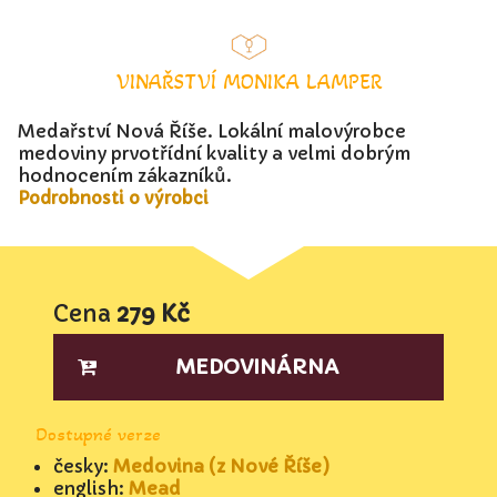
VINAŘSTVÍ MONIKA LAMPER
Medařství Nová Říše. Lokální malovýrobce
medoviny prvotřídní kvality a velmi dobrým
hodnocením zákazníků.
Podrobnosti o výrobci
Cena
279 Kč
MEDOVINÁRNA
Dostupné verze
česky:
Medovina (z Nové Říše)
english:
Mead