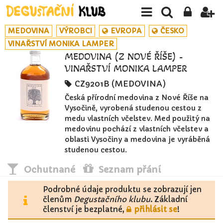
MEDOVINA
VÝROBCI
EVROPA
ČESKO
VINAŘSTVÍ MONIKA LAMPER
MEDOVINA (Z NOVÉ ŘÍŠE) -
VINAŘSTVÍ MONIKA LAMPER
CZ9201B (MEDOVINA)
Česká přírodní medovina z Nové Říše na
Vysočině, vyrobená studenou cestou z
medu vlastních včelstev. Med použitý na
medovinu pochází z vlastních včelstev a
oblasti Vysočiny a medovina je vyráběná
studenou cestou.
Ochutnané
Seznam přání
Podrobné údaje produktu se zobrazují jen
členům
Degustačního klubu
. Základní
členství je bezplatné,
přihlásit se
!