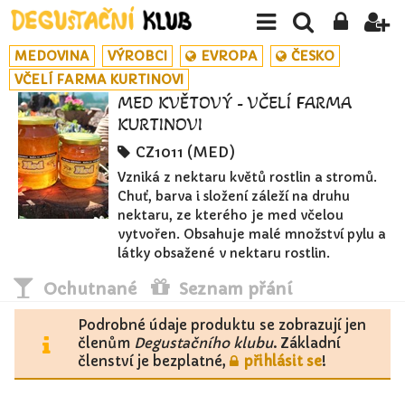
MEDOVINA
VÝROBCI
EVROPA
ČESKO
VČELÍ FARMA KURTINOVI
MED KVĚTOVÝ - VČELÍ FARMA
KURTINOVI
CZ1011 (MED)
Vzniká z nektaru květů rostlin a stromů.
Chuť, barva i složení záleží na druhu
nektaru, ze kterého je med včelou
vytvořen. Obsahuje malé množství pylu a
látky obsažené v nektaru rostlin.
Ochutnané
Seznam přání
Podrobné údaje produktu se zobrazují jen
členům
Degustačního klubu
. Základní
členství je bezplatné,
přihlásit se
!