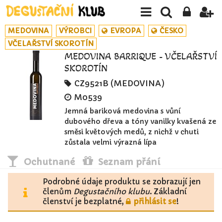
MEDOVINA
VÝROBCI
EVROPA
ČESKO
VČELAŘSTVÍ SKOROTÍN
MEDOVINA BARRIQUE - VČELAŘSTVÍ
SKOROTÍN
CZ9521B (MEDOVINA)
M0539
Jemná bariková medovina s vůní
dubového dřeva a tóny vanilky kvašená ze
směsi květových medů, z nichž v chuti
zůstala velmi výrazná lípa
Ochutnané
Seznam přání
Podrobné údaje produktu se zobrazují jen
členům
Degustačního klubu
. Základní
členství je bezplatné,
přihlásit se
!