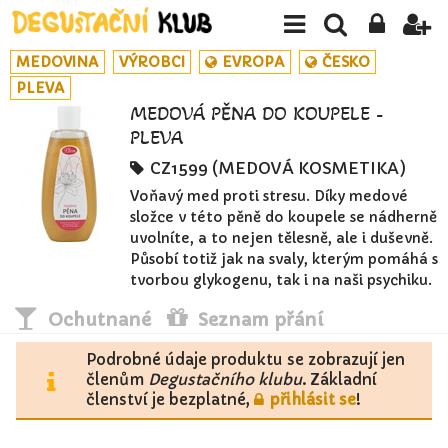
MEDOVINA
VÝROBCI
EVROPA
ČESKO
PLEVA
MEDOVÁ PĚNA DO KOUPELE -
PLEVA
CZ1599 (MEDOVÁ KOSMETIKA)
Voňavý med proti stresu. Díky medové
složce v této pěně do koupele se nádherně
uvolníte, a to nejen tělesně, ale i duševně.
Působí totiž jak na svaly, kterým pomáhá s
tvorbou glykogenu, tak i na naši psychiku.
Ochutnané
Seznam přání
Podrobné údaje produktu se zobrazují jen
členům
Degustačního klubu
. Základní
členství je bezplatné,
přihlásit se
!