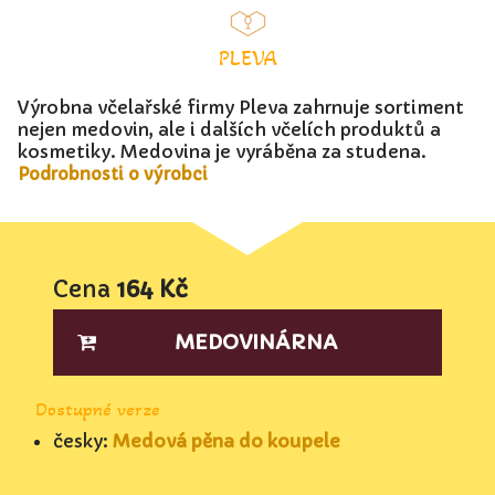
PLEVA
Výrobna včelařské firmy Pleva zahrnuje sortiment
nejen medovin, ale i dalších včelích produktů a
kosmetiky. Medovina je vyráběna za studena.
Podrobnosti o výrobci
Cena
164 Kč
MEDOVINÁRNA
Dostupné verze
česky:
Medová pěna do koupele