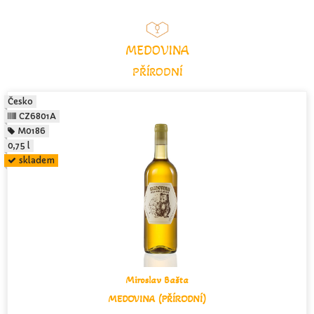
MEDOVINA
PŘÍRODNÍ
Česko
CZ6801A
M0186
0,75 l
skladem
Miroslav Bašta
MEDOVINA (PŘÍRODNÍ)