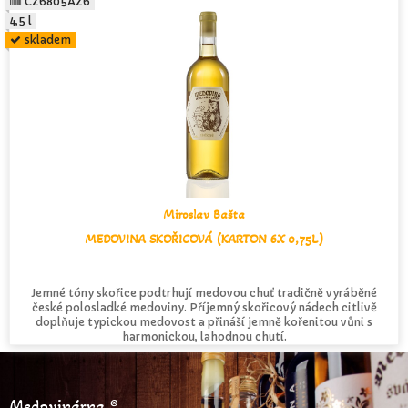
CZ6805AZ6
4,5 l
skladem
Miroslav Bašta
MEDOVINA SKOŘICOVÁ (KARTON 6X 0,75L)
Jemné tóny skořice podtrhují medovou chuť tradičně vyráběné
české polosladké medoviny. Příjemný skořicový nádech citlivě
doplňuje typickou medovost a přináší jemně kořenitou vůni s
harmonickou, lahodnou chutí.
Medovinárna ®