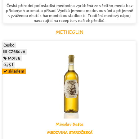
Česká přírodní polosladká medovina vyráběná ze včelího medu bez
přidaných aromat a přísad. Vyniká jemnou medovou vůní a příjemně
vyváženou chutí s harmonickou sladkostí. Tradiční medový nápoj
navazující na receptury našich předků.
METHEGLIN
Česko
CZ6802A
M0185
0,75 l
skladem
Miroslav Bašta
MEDOVINA STAROČESKÁ