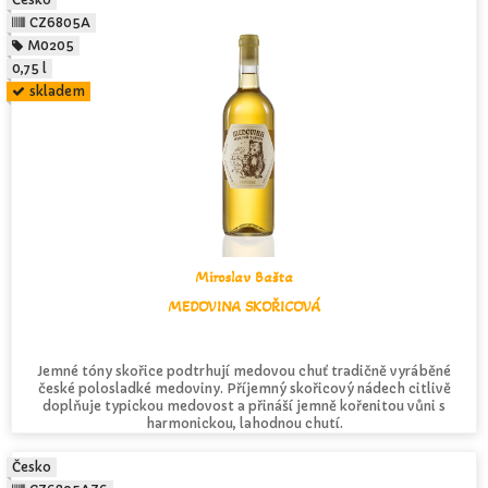
CZ6805A
M0205
0,75 l
skladem
Miroslav Bašta
MEDOVINA SKOŘICOVÁ
Jemné tóny skořice podtrhují medovou chuť tradičně vyráběné
české polosladké medoviny. Příjemný skořicový nádech citlivě
doplňuje typickou medovost a přináší jemně kořenitou vůni s
harmonickou, lahodnou chutí.
Česko