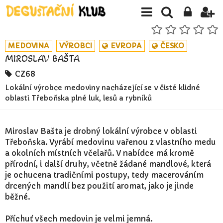
MEDOVINA
VÝROBCI
EVROPA
ČESKO
MIROSLAV BAŠTA
CZ68
Lokální výrobce medoviny nacházející se v čisté klidné
oblasti Třeboňska plné luk, lesů a rybníků
Miroslav Bašta je drobný lokální výrobce v oblasti
Třeboňska. Vyrábí medovinu vařenou z vlastního medu
a okolních místních včelařů. V nabídce má kromě
přírodní, i další druhy, včetně žádané mandlové, která
je ochucena tradičními postupy, tedy macerováním
drcených mandlí bez použití aromat, jako je jinde
běžné.
Příchuť všech medovin je velmi jemná.