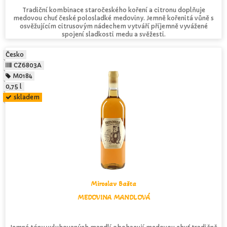
Tradiční kombinace staročeského koření a citronu doplňuje
medovou chuť české polosladké medoviny. Jemně kořenitá vůně s
osvěžujícím citrusovým nádechem vytváří příjemně vyvážené
spojení sladkosti medu a svěžesti.
Česko
CZ6803A
M0184
0,75 l
skladem
Miroslav Bašta
MEDOVINA MANDLOVÁ