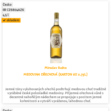
Česko
CZ6804AZ6
4,5 l
skladem
Miroslav Bašta
MEDOVINA OŘECHOVÁ (KARTON 6X 0,75L)
Jemné tóny vyluhovaných ořechů podtrhují medovou chuť tradičně
vyráběné české polosladké medoviny. Příjemná ořechová vůně s
decentně nahořklým nádechem se propojuje s pocitem jemné
kořenitosti a vytváří vyváženou, lahodnou chuť.
Česko