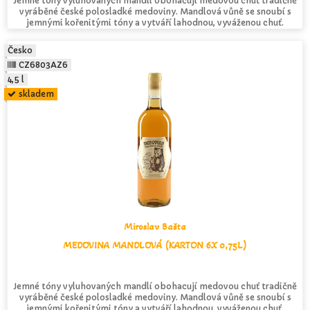
Jemné tóny vyluhovaných mandlí obohacují medovou chuť tradičně
vyráběné české polosladké medoviny. Mandlová vůně se snoubí s
jemnými kořenitými tóny a vytváří lahodnou, vyváženou chuť.
Česko
CZ6803AZ6
4,5 l
skladem
Miroslav Bašta
MEDOVINA MANDLOVÁ (KARTON 6X 0,75L)
Jemné tóny vyluhovaných mandlí obohacují medovou chuť tradičně
vyráběné české polosladké medoviny. Mandlová vůně se snoubí s
jemnými kořenitými tóny a vytváří lahodnou, vyváženou chuť.