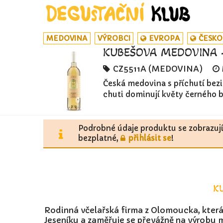
MEDOVINA
VÝROBCI
EVROPA
ČESKO
KUBEŠOVA MEDOVINA -
CZ5511A (MEDOVINA)
Česká medovina s příchutí bezi
chuti dominují květy černého be
Podrobné údaje produktu se zobrazuj
bezplatné,
přihlásit se
!
K
Rodinná včelařská firma z Olomoucka, která
Jeseníku a zaměřuje se převážně na výrobu 