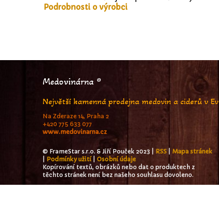
Podrobnosti o výrobci
Medovinárna ®
Největší kamenná prodejna medovin a ciderů v E
Na Zderaze 14, Praha 2
+420 775 633 077
www.medovinarna.cz
© FrameStar s.r.o. & Jiří Pouček 2023 |
RSS
|
Mapa stránek
|
Podmínky užití
|
Osobní údaje
Kopírování textů, obrázků nebo dat o produktech z
těchto stránek není bez našeho souhlasu dovoleno.