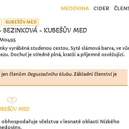
MEDOVINA
CIDER
ČLEN
KUBEŠŮV MED
 BEZINKOVÁ - KUBEŠŮV MED
M0495
nky vyráběná studenou cestou. Sytě slámová barva, ve vůn
zu. Dochuť je středně plná, kratší a příjemně osvěžující.
í jen členům
Degustačního klubu
. Základní členství je
UBEŠŮV MED
 obhospodařuje včelstva v lesnaté oblasti Nízkého
medoviny.