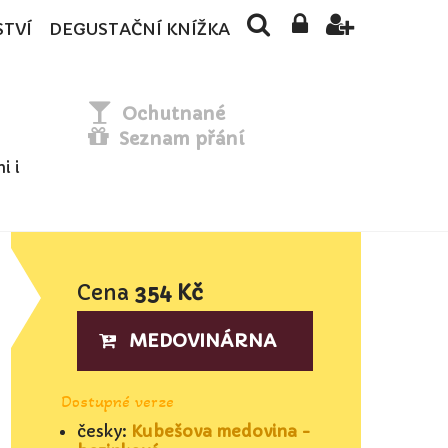
STVÍ
DEGUSTAČNÍ KNÍŽKA
Ochutnané
Seznam přání
i i
Cena
354 Kč
MEDOVINÁRNA
Dostupné verze
česky:
Kubešova medovina -