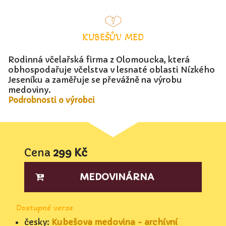
KUBEŠŮV MED
Rodinná včelařská firma z Olomoucka, která
obhospodařuje včelstva v lesnaté oblasti Nízkého
Jeseníku a zaměřuje se převážně na výrobu
medoviny.
Podrobnosti o výrobci
Cena
299 Kč
MEDOVINÁRNA
Dostupné verze
česky:
Kubešova medovina - archívní