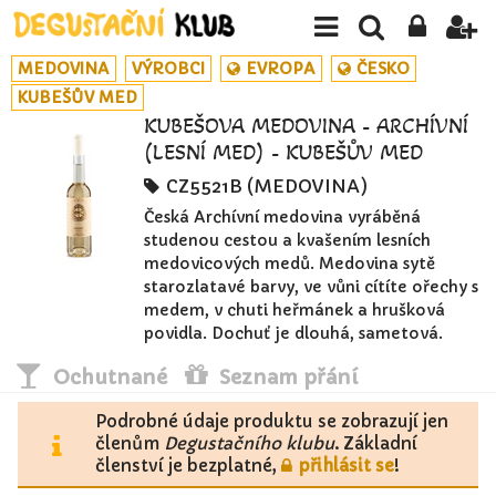
MEDOVINA
VÝROBCI
EVROPA
ČESKO
KUBEŠŮV MED
KUBEŠOVA MEDOVINA - ARCHÍVNÍ
(LESNÍ MED) - KUBEŠŮV MED
CZ5521B (MEDOVINA)
Česká Archívní medovina vyráběná
studenou cestou a kvašením lesních
medovicových medů. Medovina sytě
starozlatavé barvy, ve vůni cítíte ořechy s
medem, v chuti heřmánek a hrušková
povidla. Dochuť je dlouhá, sametová.
Ochutnané
Seznam přání
Podrobné údaje produktu se zobrazují jen
členům
Degustačního klubu
. Základní
členství je bezplatné,
přihlásit se
!