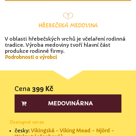
HŘEBEČSKÁ MEDOVINA
V oblasti hřebečských vrchů je včelaření rodinná
tradice. Výroba medoviny tvoří hlavní část
produkce rodinné firmy.
Podrobnosti o výrobci
Cena
399 Kč
MEDOVINÁRNA
Dostupné verze
česky:
Vikingská - Viking Mead - Njörd -