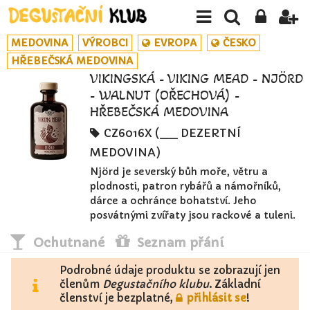
MEDOVINA
VÝROBCI
EVROPA
ČESKO
HŘEBEČSKÁ MEDOVINA
VIKINGSKÁ - VIKING MEAD - NJÖRD
- WALNUT (OŘECHOVÁ) -
HŘEBEČSKÁ MEDOVINA
CZ6016X (__ DEZERTNÍ
MEDOVINA)
Njörd je severský bůh moře, větru a
plodnosti, patron rybářů a námořníků,
dárce a ochránce bohatství. Jeho
posvátnými zvířaty jsou rackové a tuleni.
Ochutnané
Seznam přání
Podrobné údaje produktu se zobrazují jen
členům
Degustačního klubu
. Základní
členství je bezplatné,
přihlásit se
!