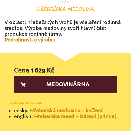
HŘEBEČSKÁ MEDOVINA
V oblasti hřebečských vrchů je včelaření rodinná
tradice. Výroba medoviny tvoří hlavní část
produkce rodinné firmy.
Podrobnosti o výrobci
Cena
1 629 Kč
MEDOVINÁRNA
Dostupné verze
česky:
Hřebečská medovina - knížecí
english:
Hrebecska mead - knizeci (prince)