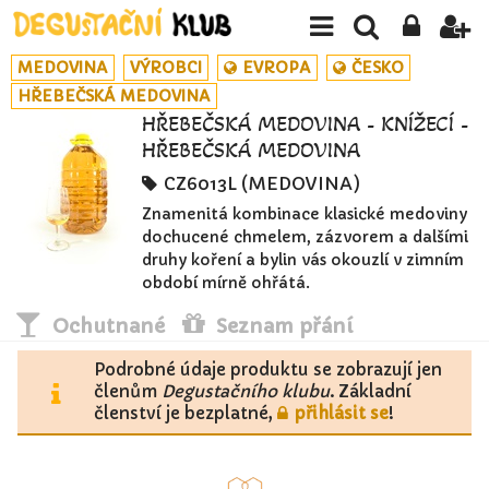
MEDOVINA
VÝROBCI
EVROPA
ČESKO
HŘEBEČSKÁ MEDOVINA
HŘEBEČSKÁ MEDOVINA - KNÍŽECÍ -
HŘEBEČSKÁ MEDOVINA
CZ6013L (MEDOVINA)
Znamenitá kombinace klasické medoviny
dochucené chmelem, zázvorem a dalšími
druhy koření a bylin vás okouzlí v zimním
období mírně ohřátá.
Ochutnané
Seznam přání
Podrobné údaje produktu se zobrazují jen
členům
Degustačního klubu
. Základní
členství je bezplatné,
přihlásit se
!