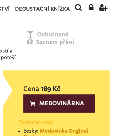
STVÍ
DEGUSTAČNÍ KNÍŽKA
Ochutnané
Seznam přání
stí a
 potěší
Cena
189 Kč
MEDOVINÁRNA
Dostupné verze
česky:
Medovinka Original