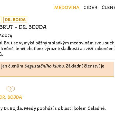
MEDOVINA
CIDER
ČLEN
DR. BOJDA
BRUT - DR. BOJDA
M0074
al Brut se vymyká běžným sladkým medovinám svou sucho
vůně, lehčí chuť bez výrazné sladkosti a svěží zakončení
ů.
í jen členům
Degustačního klubu
. Základní členství je
DR. BOJDA
ky Dr.Bojda. Medy pochází s oblasti kolem Čeladné,