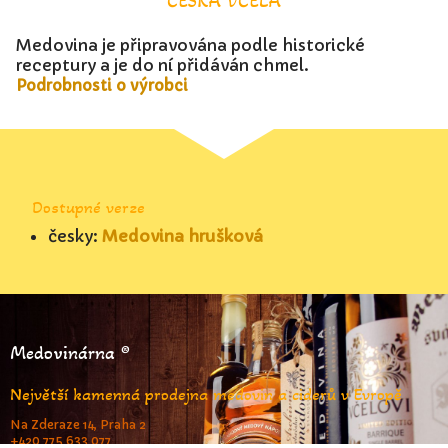
ČESKÁ VČELA
Medovina je připravována podle historické
receptury a je do ní přidáván chmel.
Podrobnosti o výrobci
Dostupné verze
česky:
Medovina hrušková
Medovinárna ®
Největší kamenná prodejna medovin a ciderů v Evropě
Na Zderaze 14, Praha 2
+420 775 633 077