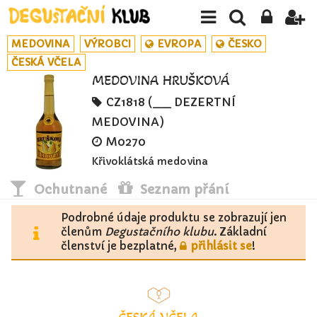
MEDOVINA
VÝROBCI
EVROPA
ČESKO
ČESKÁ VČELA
MEDOVINA HRUŠKOVÁ
CZ1818 (__ DEZERTNÍ
MEDOVINA)
M0270
Křivoklátská medovina
Ochutnané
Seznam přání
Podrobné údaje produktu se zobrazují jen
členům
Degustačního klubu
. Základní
členství je bezplatné,
přihlásit se
!