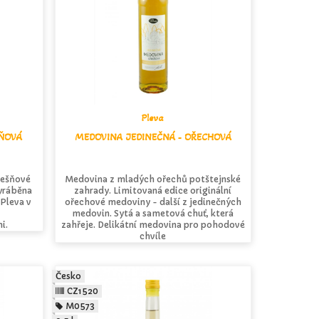
Pleva
ŠŇOVÁ
MEDOVINA JEDINEČNÁ - OŘECHOVÁ
řešňové
Medovina z mladých ořechů potštejnské
yráběna
zahrady. Limitovaná edice originální
 Pleva v
ořechové medoviny - další z jedinečných
medovin. Sytá a sametová chuť, která
i.
zahřeje. Delikátní medovina pro pohodové
chvíle
Česko
CZ1520
M0573