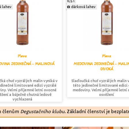
0,5 l
á lahev
dárková lahev
Pleva
Pleva
VINA JEDINEČNÁ - MALINOVÁ
MEDOVINA JEDINEČNÁ - MALI
DIVOKÁ
ká chuť vyzrálých malin vyniká v
Slaďoučká chuť vyzrálých malin 
edinečné limitované edici vyzrálé
této jedinečné limitované edici
ny. Velmi příjemné letní ovocné
medoviny. Velmi příjemné letní
ěžení a báječně chutná ledově
osvěžení
vychlazená
en členům
Degustačního klubu
. Základní členství je bezpla