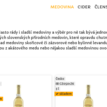
MEDOVINA
CIDER
ČLEN
často rády i sladší medoviny a výběr pro ně tak bývá jedno
ých slovenských přírodních medovin, které opravdu chutn
lad medoviny skořicové či zázvorové nebo bylinné levandu
nou z akátového medu nebo nějakou sladší medovinou ov
Česko
1
CZ0501Z6
3 l
skladem
em