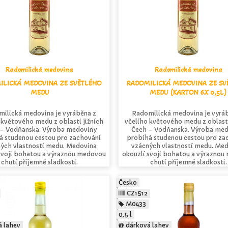
Radomilická medovina
Radomilická medovina
ILICKÁ MEDOVINA ZE SVĚTLÉHO
RADOMILICKÁ MEDOVINA ZE SV
MEDU
MEDU (KARTON 6X 0,5L)
ilická medovina je vyráběna z
Radomilická medovina je vyrá
 květového medu z oblasti jižních
včelího květového medu z oblasti
– Vodňanska. Výroba medoviny
Čech – Vodňanska. Výroba me
á studenou cestou pro zachování
probíhá studenou cestou pro za
ých vlastností medu. Medovina
vzácných vlastností medu. Me
svoji bohatou a výraznou medovou
okouzlí svoji bohatou a výrazno
chutí příjemné sladkosti.
chutí příjemné sladkosti.
Česko
CZ1512
M0433
0,5 l
á lahev
dárková lahev