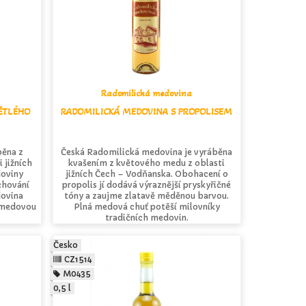
Radomilická medovina
ĚTLÉHO
RADOMILICKÁ MEDOVINA S PROPOLISEM
běna z
Česká Radomilická medovina je vyráběna
 jižních
kvašením z květového medu z oblasti
doviny
jižních Čech – Vodňanska. Obohacení o
chování
propolis jí dodává výraznější pryskyřičné
dovina
tóny a zaujme zlatavě měděnou barvou.
u medovou
Plná medová chuť potěší milovníky
tradičních medovin.
Česko
CZ1514
M0435
0,5 l