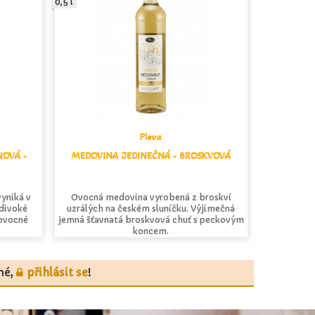
0,5 l
Pleva
NOVÁ -
MEDOVINA JEDINEČNÁ - BROSKVOVÁ
vyniká v
Ovocná medovina vyrobená z broskví
 divoké
uzrálých na českém sluníčku. Výjimečná
 ovocné
jemná šťavnatá broskvová chuť s peckovým
koncem.
tné,
přihlásit se
!