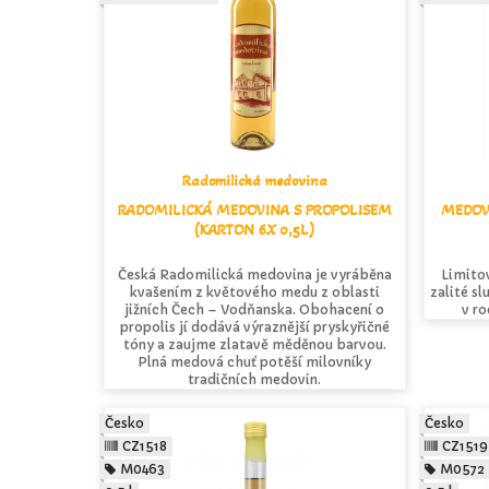
Radomilická medovina
RADOMILICKÁ MEDOVINA S PROPOLISEM
MEDOV
(KARTON 6X 0,5L)
Česká Radomilická medovina je vyráběna
Limito
kvašením z květového medu z oblasti
zalité s
jižních Čech – Vodňanska. Obohacení o
v ro
propolis jí dodává výraznější pryskyřičné
tóny a zaujme zlatavě měděnou barvou.
Plná medová chuť potěší milovníky
tradičních medovin.
Česko
Česko
CZ1518
CZ1519
M0463
M0572