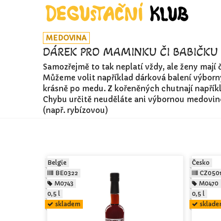
MEDOVINA
DÁREK PRO MAMINKU ČI BABIČKU
Samozřejmě to tak neplatí vždy, ale ženy mají 
Můžeme volit například dárková balení výborn
krásně po medu. Z kořeněných chutnají napřík
Chybu určitě neuděláte ani výbornou medovi
(např. rybízovou)
Belgie
Česko
BE0322
CZ050
M0743
M0470
0,5 l
0,5 l
skladem
sklad