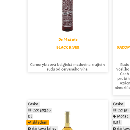
De Mederie
BLACK RIVER
RADOM
Černorybízová belgická medovina zrající v
Radom
sudu od červeného vína.
včelího
Čech 
probíh
vzácn
okouzlí 
Česko
Česko
CZ0503Z6
CZ1511
3 l
M0432
skladem
0,5 l
dárková lahev
dárkov