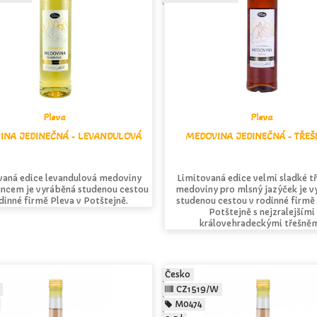
Pleva
Pleva
INA JEDINEČNÁ - LEVANDULOVÁ
MEDOVINA JEDINEČNÁ - TŘE
vaná edice levandulová medoviny
Limitovaná edice velmi sladké t
luncem je vyráběná studenou cestou
medoviny pro mlsný jazýček je v
dinné firmě Pleva v Potštejně.
studenou cestou v rodinné firmě
Potštejně s nejzralejšími
královehradeckými třešněm
Česko
CZ1519/W
M0474