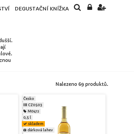
STVÍ
DEGUSTAČNÍ KNÍŽKA
dušší.
ají
lové.
ocnou
Nalezeno 69 produktů.
Česko
CZ0503
M0472
0,5 l
skladem
dárková lahev