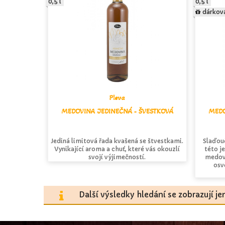
0,5 l
0,5 l
dárkov
Pleva
MEDOVINA JEDINEČNÁ - ŠVESTKOVÁ
MEDO
Jediná limitová řada kvašená se štvestkami.
Slaďouč
Vynikající aroma a chuť, které vás okouzlí
této j
svojí výjimečností.
medovi
osv
Další výsledky hledání se zobrazují j