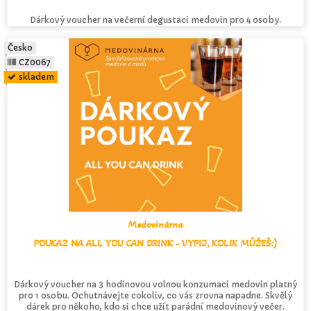
Dárkový voucher na večerní degustaci medovin pro 4 osoby.
Česko
CZ0067
skladem
Medovinárna
POUKAZ NA ALL YOU CAN DRINK - VYPIJ, KOLIK MŮŽEŠ:)
Dárkový voucher na 3 hodinovou volnou konzumaci medovin platný
pro 1 osobu. Ochutnávejte cokoliv, co vás zrovna napadne. Skvělý
dárek pro někoho, kdo si chce užít parádní medovinový večer.