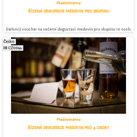
Medovinárna
ŘÍZENÁ DEGUSTACE MEDOVIN PRO SKUPINU
Dárkový voucher na večerní degustaci medovin pro skupinu 10 osob.
Česko
CZ0044
Medovinárna
ŘÍZENÁ DEGUSTACE MEDOVIN PRO 4 OSOBY