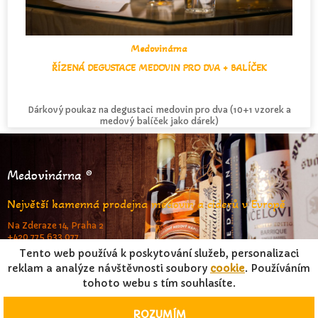
Medovinárna
ŘÍZENÁ DEGUSTACE MEDOVIN PRO DVA + BALÍČEK
Dárkový poukaz na degustaci medovin pro dva (10+1 vzorek a
medový balíček jako dárek)
Medovinárna ®
Největší kamenná prodejna medovin a ciderů v Evropě
Na Zderaze 14, Praha 2
+420 775 633 077
www.medovinarna.cz
Tento web používá k poskytování služeb, personalizaci
reklam a analýze návštěvnosti soubory
cookie
. Používáním
tohoto webu s tím souhlasíte.
© FrameStar s.r.o. & Jiří Pouček 2023 |
RSS
|
Mapa stránek
|
Podmínky užití
|
Osobní údaje
Kopírování textů, obrázků nebo dat o produktech z
ROZUMÍM