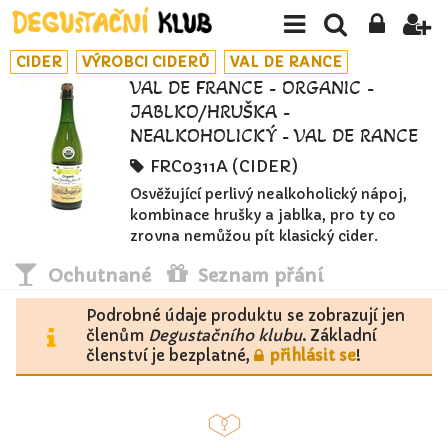
CIDER
VÝROBCI CIDERŮ
VAL DE RANCE
VAL DE FRANCE - ORGANIC -
JABLKO/HRUŠKA -
NEALKOHOLICKÝ - VAL DE RANCE
FRC0311A (CIDER)
Osvěžující perlivý nealkoholický nápoj,
kombinace hrušky a jablka, pro ty co
zrovna nemůžou pít klasický cider.
Ochutnané
Seznam přání
Podrobné údaje produktu se zobrazují jen
členům
Degustačního klubu
. Základní
členství je bezplatné,
přihlásit se
!