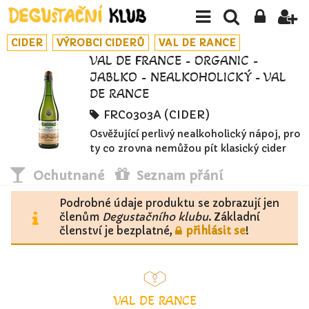
CIDER
VÝROBCI CIDERŮ
VAL DE RANCE
VAL DE FRANCE - ORGANIC -
JABLKO - NEALKOHOLICKÝ - VAL
DE RANCE
FRC0303A (CIDER)
Osvěžující perlivý nealkoholický nápoj, pro
ty co zrovna nemůžou pít klasický cider
Ochutnané
Seznam přání
Podrobné údaje produktu se zobrazují jen
členům
Degustačního klubu
. Základní
členství je bezplatné,
přihlásit se
!
VAL DE RANCE