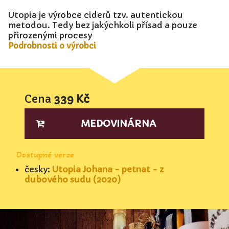
Utopia je výrobce ciderů tzv. autentickou
metodou. Tedy bez jakýchkoli přísad a pouze
přirozenými procesy
Podrobnosti o výrobci
Cena
339 Kč
MEDOVINÁRNA
Dostupné verze
česky:
Utopia Johana - petnat - z
dubového sudu (2020)