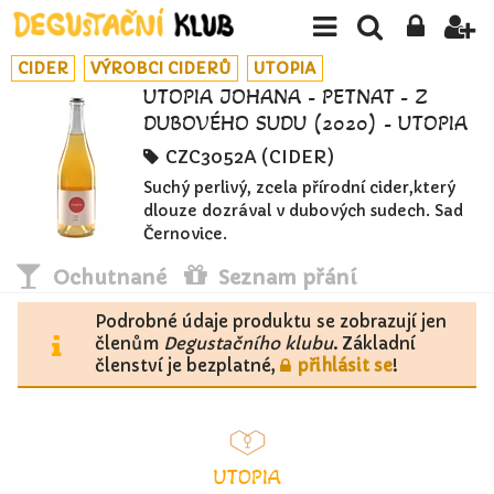
CIDER
VÝROBCI CIDERŮ
UTOPIA
UTOPIA JOHANA - PETNAT - Z
DUBOVÉHO SUDU (2020) - UTOPIA
CZC3052A (CIDER)
Suchý perlivý, zcela přírodní cider,který
dlouze dozrával v dubových sudech. Sad
Černovice.
Ochutnané
Seznam přání
Podrobné údaje produktu se zobrazují jen
členům
Degustačního klubu
. Základní
členství je bezplatné,
přihlásit se
!
UTOPIA