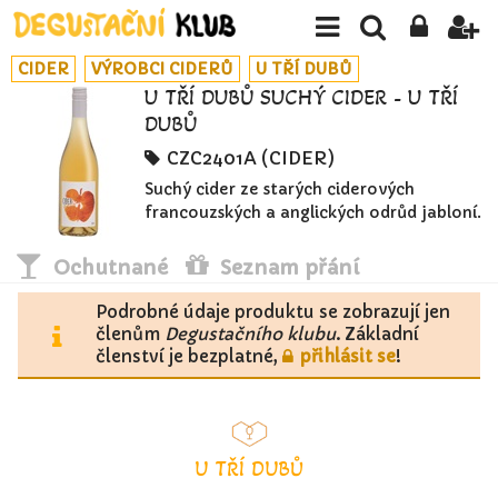
CIDER
VÝROBCI CIDERŮ
U TŘÍ DUBŮ
U TŘÍ DUBŮ SUCHÝ CIDER - U TŘÍ
DUBŮ
CZC2401A (CIDER)
Suchý cider ze starých ciderových
francouzských a anglických odrůd jabloní.
Ochutnané
Seznam přání
Podrobné údaje produktu se zobrazují jen
členům
Degustačního klubu
. Základní
členství je bezplatné,
přihlásit se
!
U TŘÍ DUBŮ