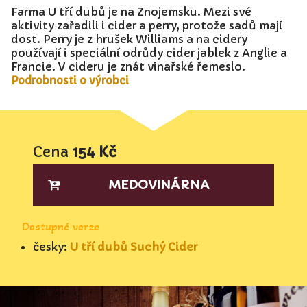
Farma U tří dubů je na Znojemsku. Mezi své
aktivity zařadili i cider a perry, protože sadů mají
dost. Perry je z hrušek Williams a na cidery
používají i speciální odrůdy cider jablek z Anglie a
Francie. V cideru je znát vinařské řemeslo.
Podrobnosti o výrobci
Cena
154 Kč
MEDOVINÁRNA
Dostupné verze
česky:
U tří dubů Suchý Cider