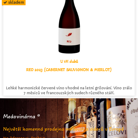
skladem
U tří dubů
RED 2023 (CABERNET SAUVIGNON & MERLOT)
Lehké harmonické červené víno vhodné na letní grilování. Víno zrálo
7 měsíců ve francouzských sudech různého stáří.
Medovinárna ®
Největší kamenná prodejna medovin a ciderů v Evropě