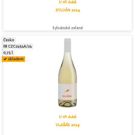
U tří dubů
SYLVÁN 2024
Sylvánské zelené
Česko
CZC2454A/24
0,75 l
skladem
U tří dubů
VLAŠÁK 2024