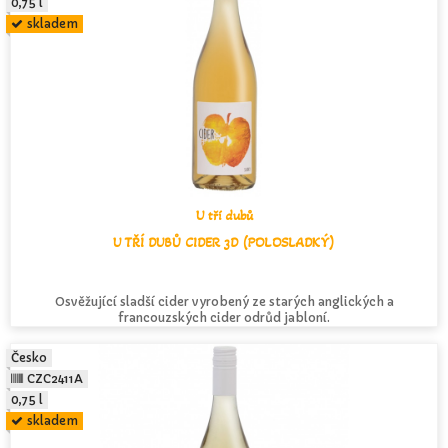
0,75 l
skladem
U tří dubů
U TŘÍ DUBŮ CIDER 3D (POLOSLADKÝ)
Osvěžující sladší cider vyrobený ze starých anglických a
francouzských cider odrůd jabloní.
Česko
CZC2411A
0,75 l
skladem