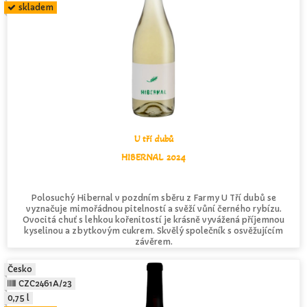
skladem
U tří dubů
HIBERNAL 2024
Polosuchý Hibernal v pozdním sběru z Farmy U Tří dubů se
vyznačuje mimořádnou pitelností a svěží vůní černého rybízu.
Ovocitá chuť s lehkou kořenitostí je krásně vyvážená příjemnou
kyselinou a zbytkovým cukrem. Skvělý společník s osvěžujícím
závěrem.
Česko
CZC2461A/23
0,75 l