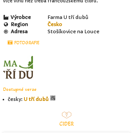
více vínu než třeba francouzskému cidru.
Výrobce
Farma U tří dubů
Region
Česko
Adresa
Stošíkovice na Louce
FOTOGRAFIE
Dostupné verze
česky:
U tří dubů
CIDER