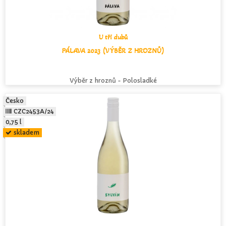
U tří dubů
PÁLAVA 2023 (VÝBĚR Z HROZNŮ)
Výběr z hroznů - Polosladké
Česko
CZC2453A/24
0,75 l
skladem