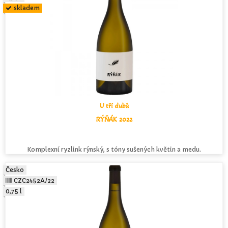
skladem
U tří dubů
RÝŇÁK 2022
Komplexní ryzlink rýnský, s tóny sušených květin a medu.
Česko
CZC2452A/22
0,75 l