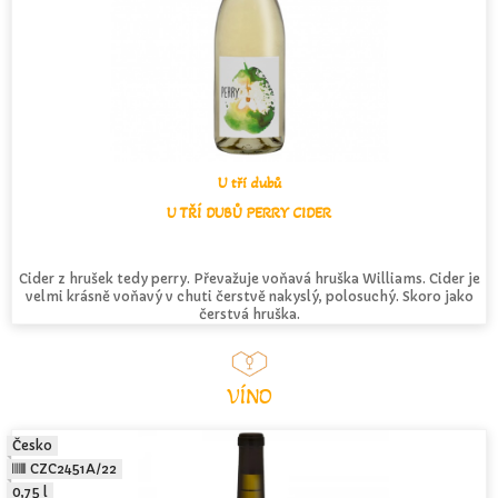
U tří dubů
U TŘÍ DUBŮ PERRY CIDER
Cider z hrušek tedy perry. Převažuje voňavá hruška Williams. Cider je
velmi krásně voňavý v chuti čerstvě nakyslý, polosuchý. Skoro jako
čerstvá hruška.
VÍNO
Česko
CZC2451A/22
0,75 l