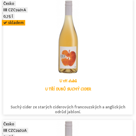
Česko
CZC2401A
0,75 l
skladem
U tří dubů
U TŘÍ DUBŮ SUCHÝ CIDER
Suchý cider ze starých ciderových francouzských a anglických
odrůd jabloní.
Česko
CZC2402A