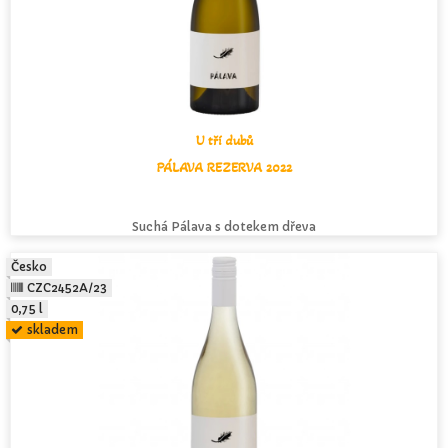
U tří dubů
PÁLAVA REZERVA 2022
Suchá Pálava s dotekem dřeva
Česko
CZC2452A/23
0,75 l
skladem