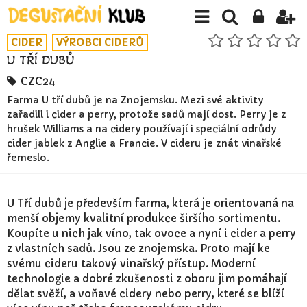
CIDER
VÝROBCI CIDERŮ
U TŘÍ DUBŮ
CZC24
Farma U tří dubů je na Znojemsku. Mezi své aktivity
zařadili i cider a perry, protože sadů mají dost. Perry je z
hrušek Williams a na cidery používají i speciální odrůdy
cider jablek z Anglie a Francie. V cideru je znát vinařské
řemeslo.
U Tří dubů je především farma, která je orientovaná na
menší objemy kvalitní produkce širšího sortimentu.
Koupíte u nich jak víno, tak ovoce a nyní i cider a perry
z vlastních sadů. Jsou ze znojemska. Proto mají ke
svému cideru takový vinařský přístup. Moderní
technologie a dobré zkušenosti z oboru jim pomáhají
dělat svěží, a voňavé cidery nebo perry, které se blíží