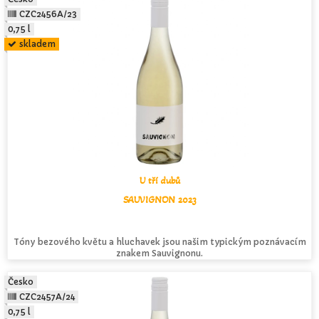
CZC2456A/23
0,75 l
skladem
U tří dubů
SAUVIGNON 2023
Tóny bezového květu a hluchavek jsou našim typickým poznávacím
znakem Sauvignonu.
Česko
CZC2457A/24
0,75 l