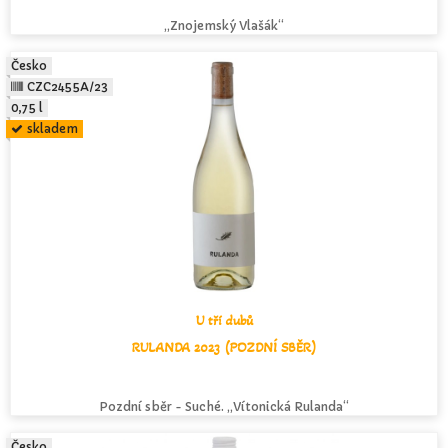
„Znojemský Vlašák“
Česko
CZC2455A/23
0,75 l
skladem
U tří dubů
RULANDA 2023 (POZDNÍ SBĚR)
Pozdní sběr - Suché. „Vítonická Rulanda“
Česko