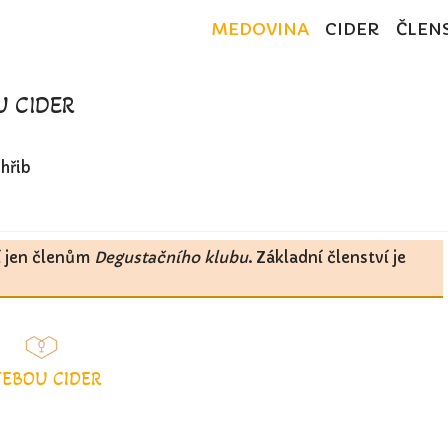
MEDOVINA
CIDER
ČLEN
U CIDER
hřib
í jen členům
Degustačního klubu
. Základní členství je
TEBOU CIDER