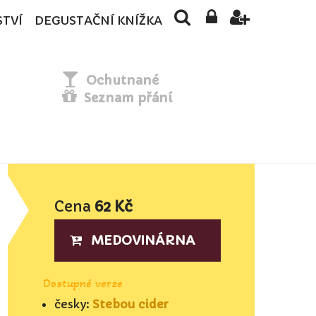
STVÍ
DEGUSTAČNÍ KNÍŽKA
Ochutnané
Seznam přání
Cena
62 Kč
MEDOVINÁRNA
Dostupné verze
česky:
Stebou cider