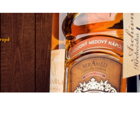
vropě