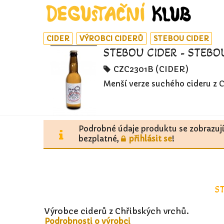
CIDER
VÝROBCI CIDERŮ
STEBOU CIDER
STEBOU CIDER - STEBO
CZC2301B (CIDER)
Menší verze suchého cideru z C
Podrobné údaje produktu se zobrazuj
bezplatné,
přihlásit se
!
S
Výrobce ciderů z Chřibských vrchů.
Podrobnosti o výrobci