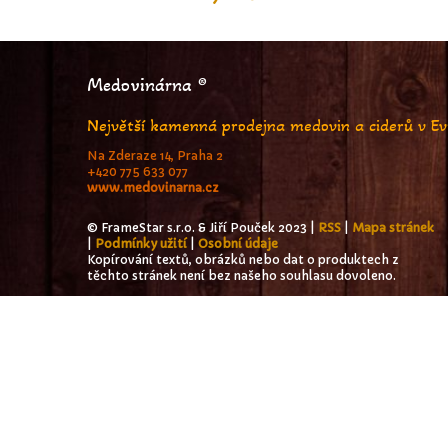
Medovinárna ®
Největší kamenná prodejna medovin a ciderů v E
Na Zderaze 14, Praha 2
+420 775 633 077
www.medovinarna.cz
© FrameStar s.r.o. & Jiří Pouček 2023 |
RSS
|
Mapa stránek
|
Podmínky užití
|
Osobní údaje
Kopírování textů, obrázků nebo dat o produktech z
těchto stránek není bez našeho souhlasu dovoleno.