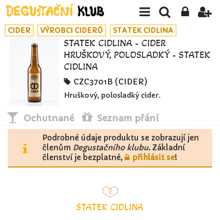
CIDER
VÝROBCI CIDERŮ
STATEK CIDLINA
STATEK CIDLINA - CIDER
HRUŠKOVÝ, POLOSLADKÝ - STATEK
CIDLINA
CZC3701B (CIDER)
Hruškový, polosladký cider.
Ochutnané
Seznam přání
Podrobné údaje produktu se zobrazují jen
členům
Degustačního klubu
. Základní
členství je bezplatné,
přihlásit se
!
STATEK CIDLINA