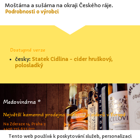
Moštárna a sušárna na okraji Českého ráje.
Podrobnosti o výrobci
Dostupné verze
česky:
Statek Cidlina - cider hruškový,
polosladký
Medovinárna ®
Největší kamenná prodejna medovin a ciderů v Evropě
Na Zderaze 14, Praha 2
+420 775 633 077
www.medovinarna.cz
Tento web používá k poskytování služeb, personalizaci