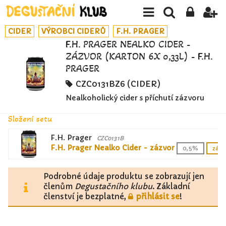
CIDER
VÝROBCI CIDERŮ
F.H. PRAGER
F.H. PRAGER NEALKO CIDER -
ZÁZVOR (KARTON 6X 0,33L) - F.H.
PRAGER
CZC0131BZ6 (CIDER)
Nealkoholický cider s příchutí zázvoru
Složení setu
F.H. Prager
CZC0131B
F.H. Prager Nealko Cider - zázvor
0,5%
zázv
Podrobné údaje produktu se zobrazují jen
členům
Degustačního klubu
. Základní
členství je bezplatné,
přihlásit se
!