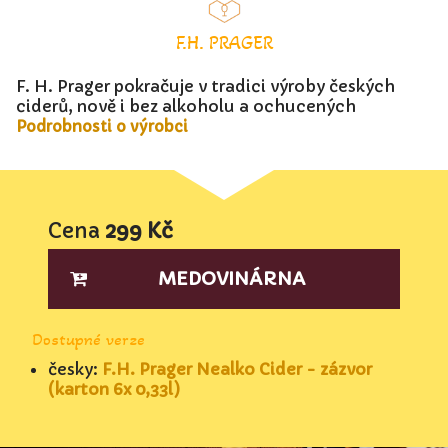
F.H. PRAGER
F. H. Prager pokračuje v tradici výroby českých
ciderů, nově i bez alkoholu a ochucených
Podrobnosti o výrobci
Cena
299 Kč
MEDOVINÁRNA
Dostupné verze
česky:
F.H. Prager Nealko Cider - zázvor
(karton 6x 0,33l)