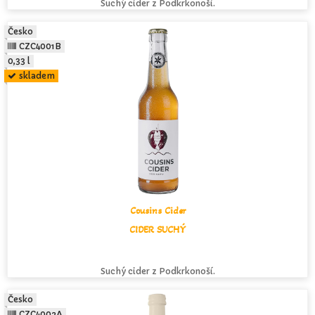
Suchý cider z Podkrkonoší.
Česko
CZC4001B
0,33 l
skladem
Cousins Cider
CIDER SUCHÝ
Suchý cider z Podkrkonoší.
Česko
CZC4002A