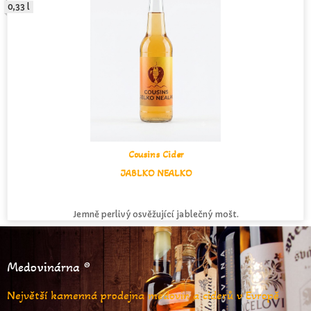
0,33 l
Cousins Cider
JABLKO NEALKO
Jemně perlivý osvěžující jablečný mošt.
Medovinárna ®
Největší kamenná prodejna medovin a ciderů v Evropě