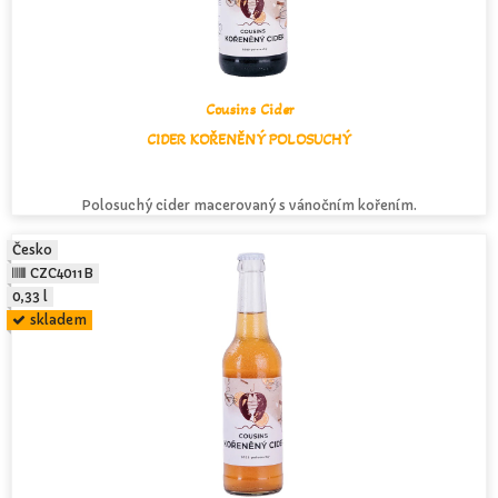
Cousins Cider
CIDER KOŘENĚNÝ POLOSUCHÝ
Polosuchý cider macerovaný s vánočním kořením.
Česko
CZC4011B
0,33 l
skladem