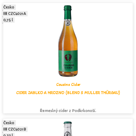
Česko
CZC4021A
0,75 l
Cousins Cider
CIDER JABLKO A HROZNO (BLEND S MULLER THÜRGAU)
Řemeslný cider z Podkrkonoší.
Česko
CZC4021B
0,33 l