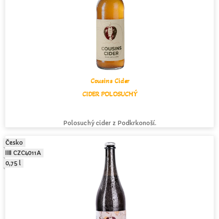
Cousins Cider
CIDER POLOSUCHÝ
Polosuchý cider z Podkrkonoší.
Česko
CZC4011A
0,75 l