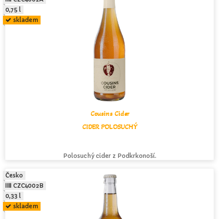
0,75 l
skladem
Cousins Cider
CIDER POLOSUCHÝ
Polosuchý cider z Podkrkonoší.
Česko
CZC4002B
0,33 l
skladem