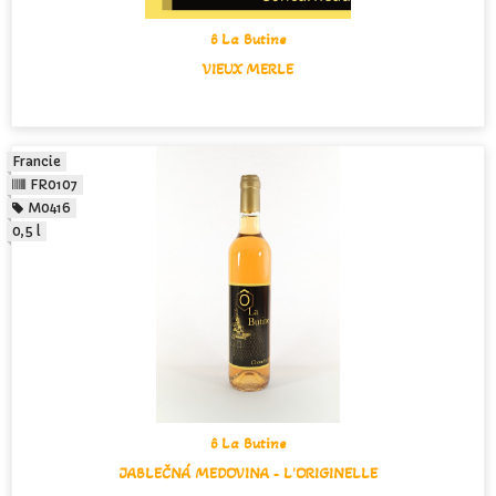
ô La Butine
VIEUX MERLE
Francie
FR0107
M0416
0,5 l
ô La Butine
JABLEČNÁ MEDOVINA - L'ORIGINELLE