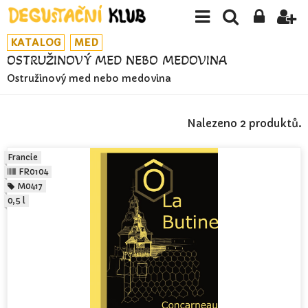
KATALOG
MED
OSTRUŽINOVÝ MED NEBO MEDOVINA
Ostružinový med nebo medovina
Nalezeno 2 produktů.
Francie
FR0104
M0417
0,5 l