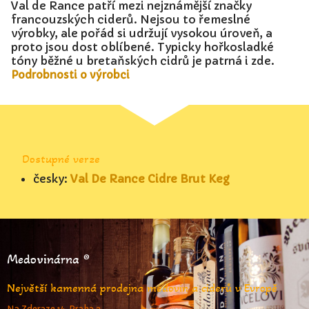
Val de Rance patří mezi nejznámější značky
francouzských ciderů. Nejsou to řemeslné
výrobky, ale pořád si udržují vysokou úroveň, a
proto jsou dost oblíbené. Typicky hořkosladké
tóny běžné u bretaňských cidrů je patrná i zde.
Podrobnosti o výrobci
Dostupné verze
česky:
Val De Rance Cidre Brut Keg
Medovinárna ®
Největší kamenná prodejna medovin a ciderů v Evropě
Na Zderaze 14, Praha 2