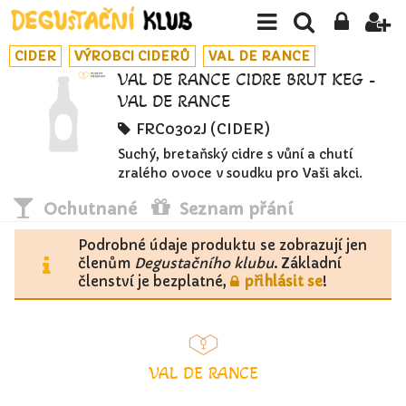
CIDER
VÝROBCI CIDERŮ
VAL DE RANCE
VAL DE RANCE CIDRE BRUT KEG -
VAL DE RANCE
FRC0302J (CIDER)
Suchý, bretaňský cidre s vůní a chutí
zralého ovoce v soudku pro Vaši akci.
Ochutnané
Seznam přání
Podrobné údaje produktu se zobrazují jen
členům
Degustačního klubu
. Základní
členství je bezplatné,
přihlásit se
!
VAL DE RANCE