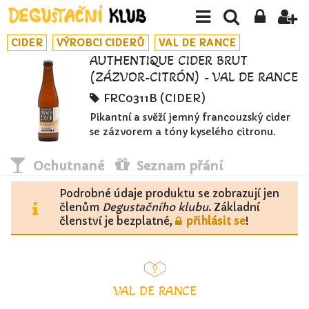
CIDER
VÝROBCI CIDERŮ
VAL DE RANCE
AUTHENTIQUE CIDER BRUT
(ZÁZVOR-CITRÓN) - VAL DE RANCE
FRC0311B (CIDER)
Pikantní a svěží jemný francouzský cider
se zázvorem a tóny kyselého citronu.
Ochutnané
Seznam přání
Podrobné údaje produktu se zobrazují jen
členům
Degustačního klubu
. Základní
členství je bezplatné,
přihlásit se
!
VAL DE RANCE