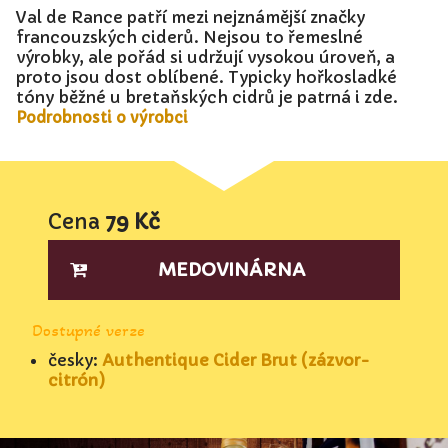
Val de Rance patří mezi nejznámější značky
francouzských ciderů. Nejsou to řemeslné
výrobky, ale pořád si udržují vysokou úroveň, a
proto jsou dost oblíbené. Typicky hořkosladké
tóny běžné u bretaňských cidrů je patrná i zde.
Podrobnosti o výrobci
Cena
79 Kč
MEDOVINÁRNA
Dostupné verze
česky:
Authentique Cider Brut (zázvor-
citrón)