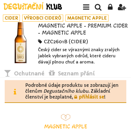
CIDER
VÝROBCI CIDERŮ
MAGNETIC APPLE
MAGNETIC APPLE - PREMIUM CIDER
- MAGNETIC APPLE
CZC2601B (CIDER)
Český cider se výraznými znaky zralých
jablek vybraných odrůd, které cideru
dávají plnou chuť a aroma.
Ochutnané
Seznam přání
Podrobné údaje produktu se zobrazují jen
členům
Degustačního klubu
. Základní
členství je bezplatné,
přihlásit se
!
MAGNETIC APPLE